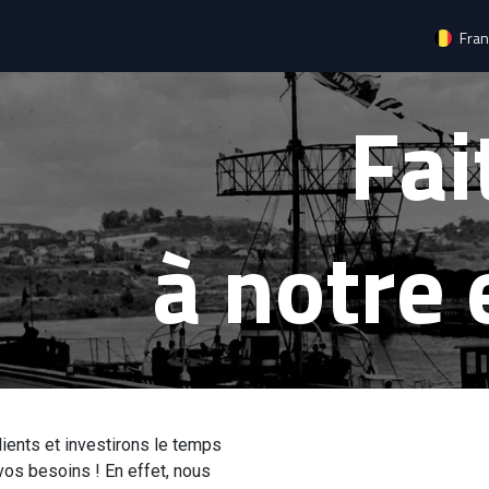
uits
Services
Contact
Fran
Fai
à notre 
ients et investirons le temps
vos besoins ! En effet, nous