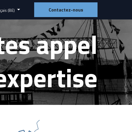
Contactez-nous
çais (BE)
tes appel
expertise